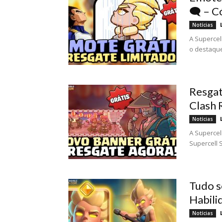
🗨️ – 
Notícias
A Supercel
o destaque
Resgat
Clash 
Notícias
A Supercel
Supercell S
Tudo s
Habili
Notícias