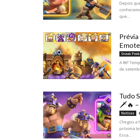
Depois que
conhecemos
que...
Prévia
Emotes
Sneak Peek
A 86ª Temp
de setembr
Tudo S
🗡️🔥 
Notícias
Chegou a h
próxima te
Essa...