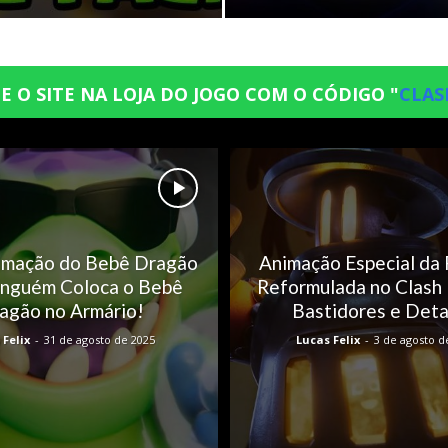
E O SITE NA LOJA DO JOGO COM O CÓDIGO "
CLAS
imação do Bebê Dragão
Animação Especial da 
inguém Coloca o Bebê
Reformulada no Clash 
agão no Armário!
Bastidores e Deta
 Felix
-
31 de agosto de 2025
Lucas Felix
-
3 de agosto d