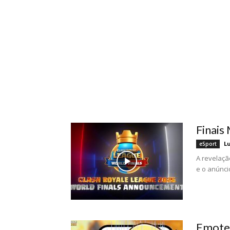
Finais
Lu
eSport
A revelaçã
e o anúncio
Emote 