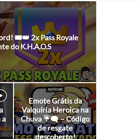
ord! 🎟️👑 2x Pass Royale
te do K.H.A.O.S
NOTÍCIAS
Emote Grátis da
a
Valquíria Heroica na
 a
Chuva ☔🗨️ – Código
de resgate
descoberto!