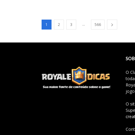
...
1
2
3
566
SOB
O Cl
toda
Roya
jogo
O si
Supe
crea
Cont