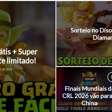
Sorteio no Disc
Diaman
átis + Super
te limitado!
o de 2026
ESPORT
Finais Mundiais d
CRL 2026 vão para
China