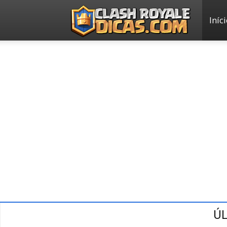
Iníc
Clash
Royale
Dicas
ÚL