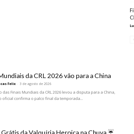
F
C
Lu
 Mundiais da CRL 2026 vão para a China
cas Felix
-
3 de agosto de 2026
o das Finais Mundiais da CRL 2026 levou a disputa para a China,
 oficial confirma o palco final da temporada...
Grátis da Valquíria Heroica na Chuva ☔