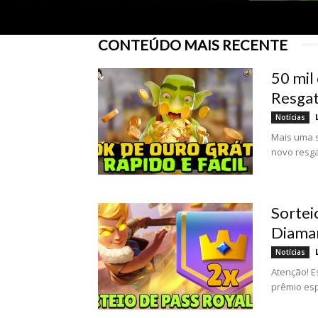
CONTEÚDO MAIS RECENTE
50 mil
Resgat
Notícias
Mais uma s
novo resga
Sortei
Diaman
Notícias
Atenção! E
prêmio esp