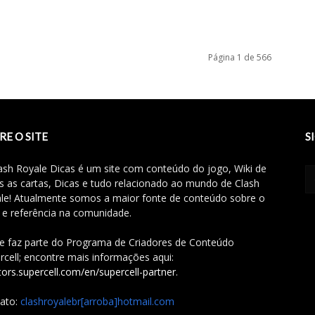
Página 1 de 566
RE O SITE
S
ash Royale Dicas é um site com conteúdo do jogo, Wiki de
s as cartas, Dicas e tudo relacionado ao mundo de Clash
le! Atualmente somos a maior fonte de conteúdo sobre o
 e referência na comunidade.
te faz parte do Programa de Criadores de Conteúdo
rcell; encontre mais informações aqui:
tors.supercell.com/en/supercell-partner
.
ato:
clashroyalebr[arroba]hotmail.com