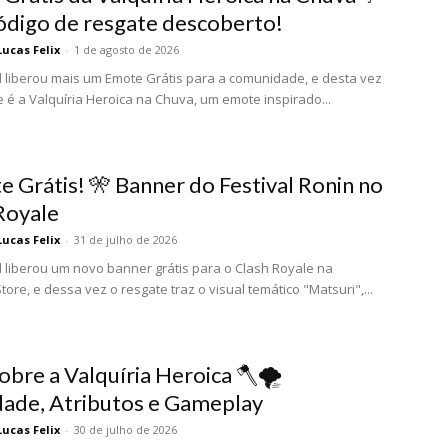
Código de resgate descoberto!
Lucas Felix
-
1 de agosto de 2026
l liberou mais um Emote Grátis para a comunidade, e desta vez
 é a Valquíria Heroica na Chuva, um emote inspirado...
e Grátis! 🎌 Banner do Festival Ronin no
Royale
Lucas Felix
-
31 de julho de 2026
l liberou um novo banner grátis para o Clash Royale na
tore, e dessa vez o resgate traz o visual temático "Matsuri",...
obre a Valquíria Heroica 🪓🌪️
dade, Atributos e Gameplay
Lucas Felix
-
30 de julho de 2026