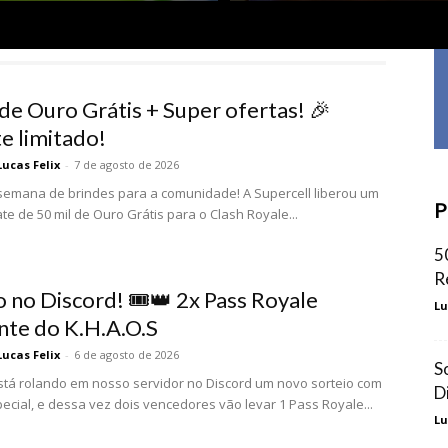
 de Ouro Grátis + Super ofertas! 🎉
e limitado!
Lucas Felix
-
7 de agosto de 2026
emana de brindes para a comunidade! A Supercell liberou um
P
te de 50 mil de Ouro Grátis para o Clash Royale...
5
R
o no Discord! 🎟️👑 2x Pass Royale
Lu
te do K.H.A.O.S
Lucas Felix
-
6 de agosto de 2026
S
stá rolando em nosso servidor no Discord um novo sorteio com
D
ecial, e dessa vez dois vencedores vão levar 1 Pass Royale...
Lu