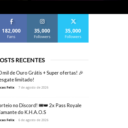
182,000
35,000
35,000
Fans
Followers
Followers
OSTS RECENTES
0 mil de Ouro Grátis + Super ofertas! 🎉
esgate limitado!
cas Felix
-
7 de agosto de 2026
orteio no Discord! 🎟️👑 2x Pass Royale
iamante do K.H.A.O.S
cas Felix
-
6 de agosto de 2026