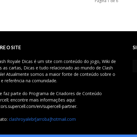
Página 1 de 6
RE O SITE
S
ash Royale Dicas é um site com conteúdo do jogo, Wiki de
s as cartas, Dicas e tudo relacionado ao mundo de Clash
le! Atualmente somos a maior fonte de conteúdo sobre o
 e referência na comunidade.
te faz parte do Programa de Criadores de Conteúdo
rcell; encontre mais informações aqui:
tors.supercell.com/en/supercell-partner
.
ato:
clashroyalebr[arroba]hotmail.com