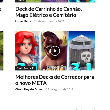
Decks
e
Deck de Carrinho de Canhão,
Mago Elétrico e Cemitério
Lucas Felix
-
24 de outubro de 2017
Deck Arena 11
Melhores Decks de Corredor para
o novo META
Clash Royale Dicas
-
15 de agosto de 2017