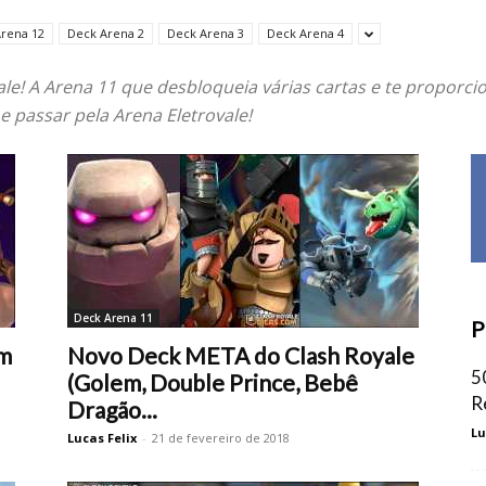
rena 12
Deck Arena 2
Deck Arena 3
Deck Arena 4
ale! A Arena 11 que desbloqueia várias cartas e te proporc
e passar pela Arena Eletrovale!
Deck Arena 11
P
om
Novo Deck META do Clash Royale
5
(Golem, Double Prince, Bebê
R
Dragão...
Lu
Lucas Felix
-
21 de fevereiro de 2018