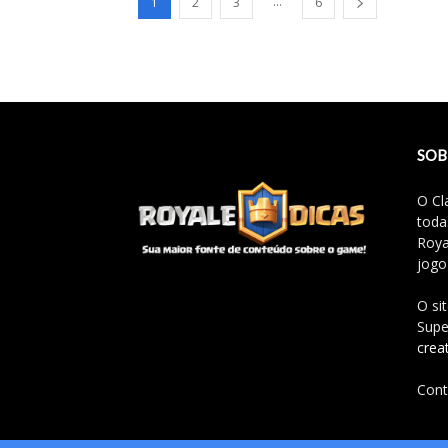
...
1
2
3
6
SOB
O Cl
toda
Roya
jogo
O si
Supe
crea
Cont