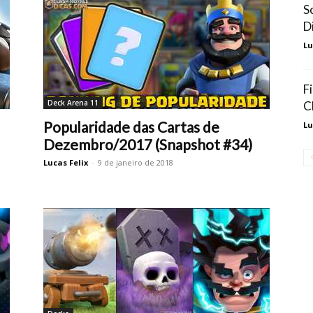
S
D
Lu
F
Deck Arena 11
C
Popularidade das Cartas de
Lu
Dezembro/2017 (Snapshot #34)
Lucas Felix
-
9 de janeiro de 2018