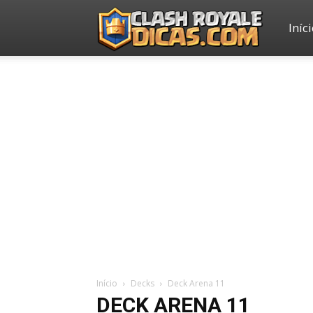
Iníc
Clash
Royale
Dicas
Início
Decks
Deck Arena 11
DECK ARENA 11