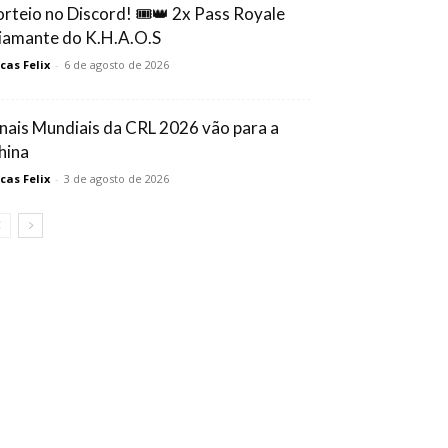
orteio no Discord! 🎟️👑 2x Pass Royale
iamante do K.H.A.O.S
cas Felix
-
6 de agosto de 2026
inais Mundiais da CRL 2026 vão para a
hina
cas Felix
-
3 de agosto de 2026