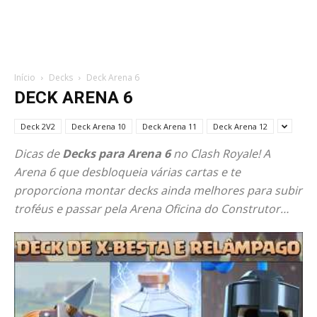
Início
Decks
Deck Arena 6
DECK ARENA 6
Deck 2V2
Deck Arena 10
Deck Arena 11
Deck Arena 12
Dicas de
Decks para Arena 6
no Clash Royale! A
Arena 6 que desbloqueia várias cartas e te
proporciona montar decks ainda melhores para subir
troféus e passar pela Arena Oficina do Construtor…