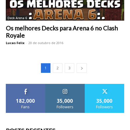
Deck Arena 6
Os melhores Decks para Arena 6 no Clash
Royale
Lucas Felix
-
20 de outubro de 2016
1
2
3
182,000
35,000
35,000
Fans
Followers
Followers