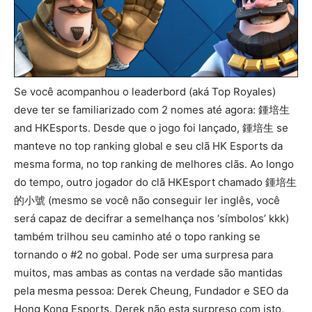
Se você acompanhou o leaderbord (aká Top Royales)
deve ter se familiarizado com 2 nomes até agora: 鍾培生
and HKEsports. Desde que o jogo foi lançado, 鍾培生 se
manteve no top ranking global e seu clã HK Esports da
mesma forma, no top ranking de melhores clãs. Ao longo
do tempo, outro jogador do clã HKEsport chamado 鍾培生
的小號 (mesmo se você não conseguir ler inglês, você
será capaz de decifrar a semelhança nos ‘símbolos’ kkk)
também trilhou seu caminho até o topo ranking se
tornando o #2 no gobal. Pode ser uma surpresa para
muitos, mas ambas as contas na verdade são mantidas
pela mesma pessoa: Derek Cheung, Fundador e SEO da
Hong Kong Esports. Derek não esta surpreso com isto,