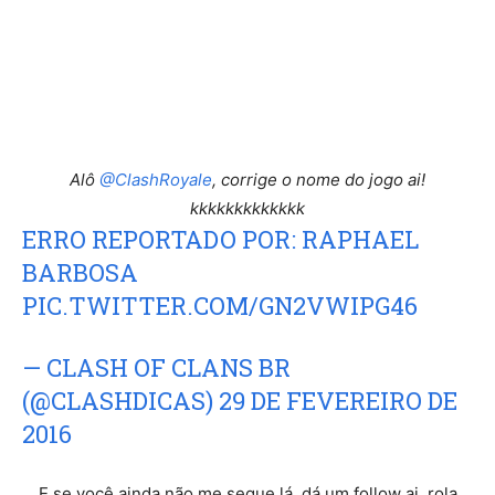
Alô
@ClashRoyale
, corrige o nome do jogo ai!
kkkkkkkkkkkkk
ERRO REPORTADO POR: RAPHAEL
BARBOSA
PIC.TWITTER.COM/GN2VWIPG46
— CLASH OF CLANS BR
(@CLASHDICAS)
29 DE FEVEREIRO DE
2016
E se você ainda não me segue lá, dá um follow ai, rola