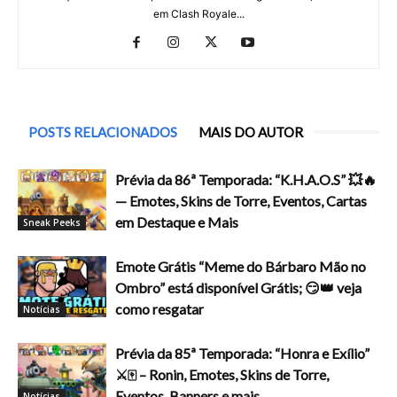
em Clash Royale...
POSTS RELACIONADOS
MAIS DO AUTOR
Prévia da 86ª Temporada: “K.H.A.O.S” 💥🔥
— Emotes, Skins de Torre, Eventos, Cartas
em Destaque e Mais
Sneak Peeks
Emote Grátis “Meme do Bárbaro Mão no
Ombro” está disponível Grátis; 😏👑 veja
como resgatar
Notícias
Prévia da 85ª Temporada: “Honra e Exílio”
⚔️🀄 – Ronin, Emotes, Skins de Torre,
Eventos, Banners e mais
Notícias