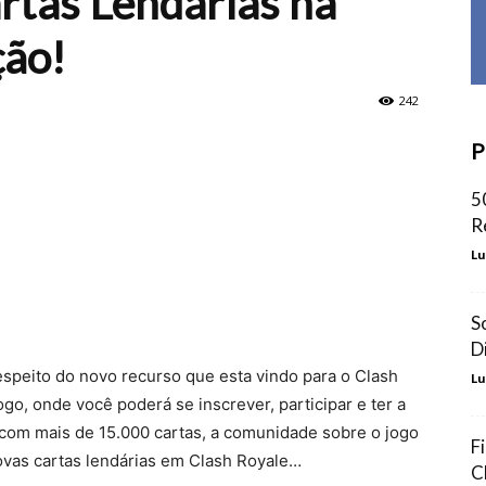
tas Lendárias na
ção!
242
P
5
R
Lu
S
D
speito do novo recurso que esta vindo para o Clash
Lu
ogo, onde você poderá se inscrever, participar e ter a
com mais de 15.000 cartas, a comunidade sobre o jogo
F
novas cartas lendárias em Clash Royale…
C