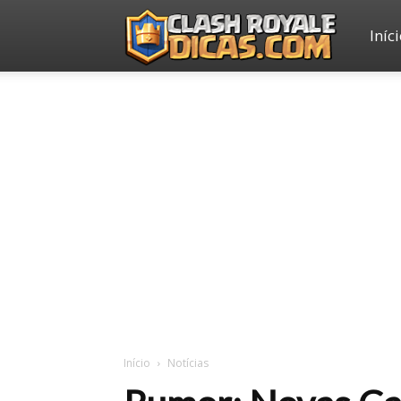
Iníc
Clash
Royale
Dicas
Início
Notícias