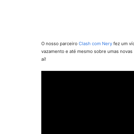
O nosso parceiro
Clash com Nery
fez um ví
vazamento e até mesmo sobre umas novas ar
aí!