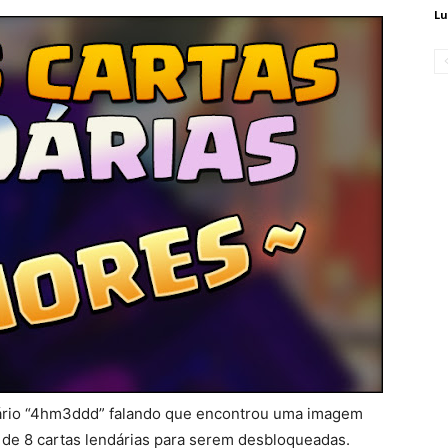
Lu
uário “4hm3ddd” falando que encontrou uma imagem
 de 8 cartas lendárias para serem desbloqueadas.