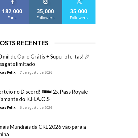
182,000
35,000
35,000
Fans
Followers
Followers
OSTS RECENTES
0 mil de Ouro Grátis + Super ofertas! 🎉
esgate limitado!
cas Felix
-
7 de agosto de 2026
orteio no Discord! 🎟️👑 2x Pass Royale
iamante do K.H.A.O.S
cas Felix
-
6 de agosto de 2026
inais Mundiais da CRL 2026 vão para a
hina