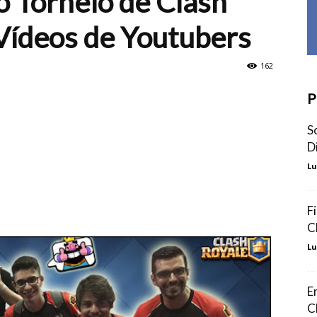
 Torneio de Clash
Vídeos de Youtubers
162
P
S
D
Lu
F
C
Lu
E
C