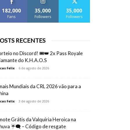
182,000
35,000
35,000
Fans
Followers
Followers
OSTS RECENTES
orteio no Discord! 🎟️👑 2x Pass Royale
iamante do K.H.A.O.S
cas Felix
-
6 de agosto de 2026
inais Mundiais da CRL 2026 vão para a
hina
cas Felix
-
3 de agosto de 2026
mote Grátis da Valquíria Heroica na
huva ☔🗨️ – Código de resgate