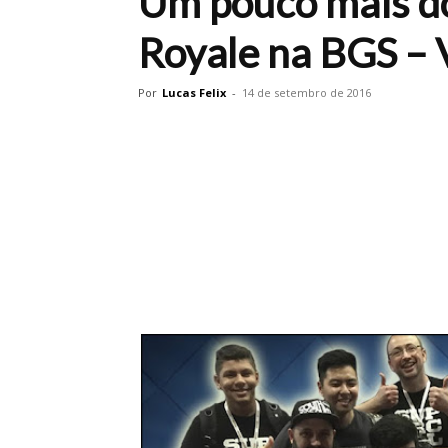
Um pouco mais do
Royale na BGS – 
Por
Lucas Felix
-
14 de setembro de 2016