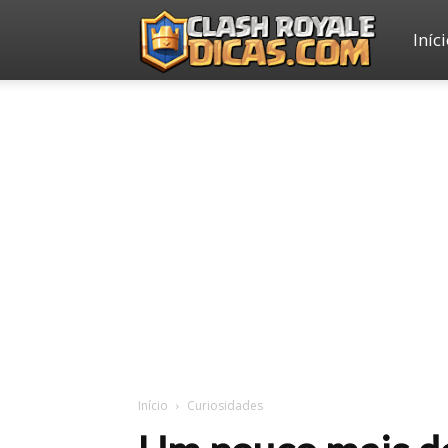
Iníc
Clash
Royale
Dicas
Início
Curiosidades