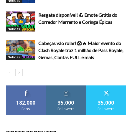
Notícias
Resgate disponível! 💪 Emote Grátis do
Corredor Marrento e Coringa Épicas
Notícias
Cabeças vão rolar! 😱🔥 Maior evento do
Clash Royale traz 1 milhão de Pass Royale,
Gemas, Contas FULL e mais
Notícias
182,000
35,000
35,000
Fans
Followers
Followers