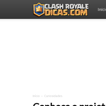
Iníc
Clash
Royale
Dicas
Início
Curiosidades