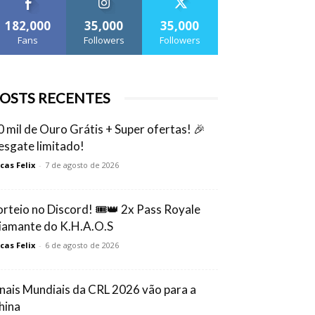
182,000
35,000
35,000
Fans
Followers
Followers
OSTS RECENTES
0 mil de Ouro Grátis + Super ofertas! 🎉
esgate limitado!
cas Felix
-
7 de agosto de 2026
orteio no Discord! 🎟️👑 2x Pass Royale
iamante do K.H.A.O.S
cas Felix
-
6 de agosto de 2026
inais Mundiais da CRL 2026 vão para a
hina