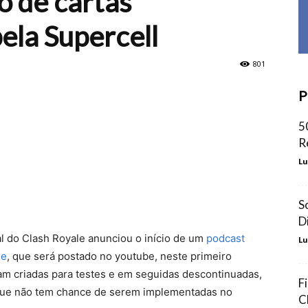
o de cartas
ela Supercell
801
P
5
R
Lu
S
D
ial do Clash Royale anunciou o início de um
podcast
Lu
le
, que será postado no youtube, neste primeiro
ram criadas para testes e em seguidas descontinuadas,
F
que não tem chance de serem implementadas no
C