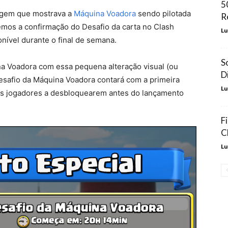
5
agem que mostrava a
Máquina Voadora
sendo pilotada
R
mos a confirmação do Desafio da carta no Clash
Lu
nível durante o final de semana.
S
a Voadora com essa pequena alteração visual (ou
D
safio da Máquina Voadora contará com a primeira
Lu
dos jogadores a desbloquearem antes do lançamento
F
C
Lu