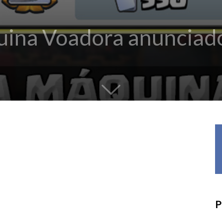
uina Voadora anunciad
P