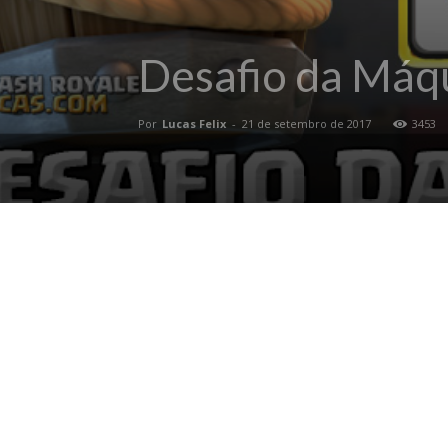
Desafio da Máq
Por
Lucas Felix
-
21 de setembro de 2017
3453