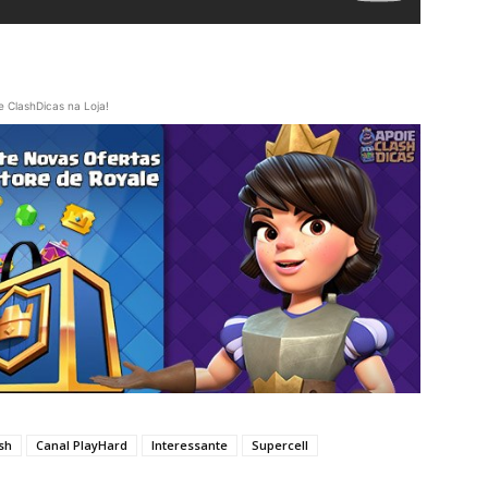
e ClashDicas na Loja!
sh
Canal PlayHard
Interessante
Supercell