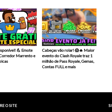
Notícias
isponível! 💪 Emote
Cabeças vão rolar! 😱🔥 Maior
 Corredor Marrento e
evento do Clash Royale traz 1
picas
milhão de Pass Royale, Gemas,
Contas FULL e mais
RE O SITE
S