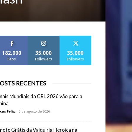
182,000
35,000
35,000
Fans
Followers
Followers
OSTS RECENTES
inais Mundiais da CRL 2026 vão para a
hina
cas Felix
-
3 de agosto de 2026
mote Grátis da Valquíria Heroica na