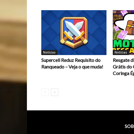
Notícias
Notícias
Supercell Reduz Requisito do
Resgate d
Ranqueado – Veja o que muda!
Grátis do
Coringa É
SOB