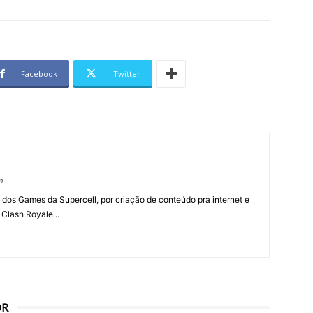
Facebook
Twitter
m
 dos Games da Supercell, por criação de conteúdo pra internet e
 Clash Royale...
OR