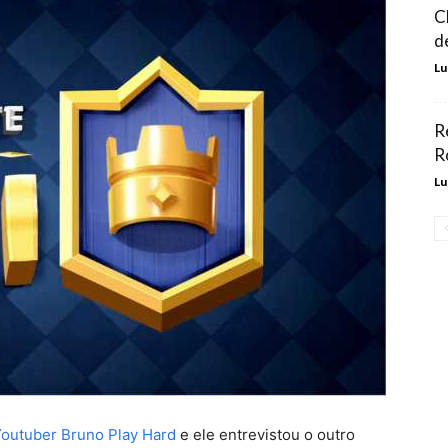
C
d
Lu
R
R
Lu
outuber Bruno Play Hard
e ele entrevistou o outro