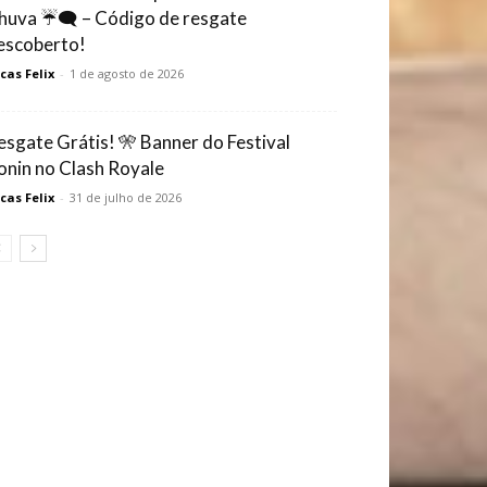
huva ☔🗨️ – Código de resgate
escoberto!
cas Felix
-
1 de agosto de 2026
esgate Grátis! 🎌 Banner do Festival
onin no Clash Royale
cas Felix
-
31 de julho de 2026