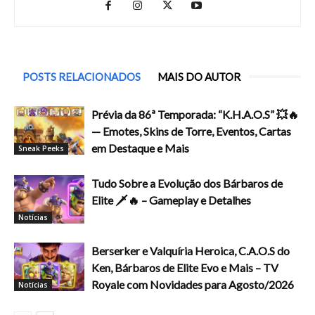
POSTS RELACIONADOS
MAIS DO AUTOR
Prévia da 86ª Temporada: “K.H.A.O.S” 💥🔥
— Emotes, Skins de Torre, Eventos, Cartas
em Destaque e Mais
Sneak Peeks
Tudo Sobre a Evolução dos Bárbaros de
Elite 🗡️🔥 – Gameplay e Detalhes
Notícias
Berserker e Valquíria Heroica, C.A.O.S do
Ken, Bárbaros de Elite Evo e Mais – TV
Royale com Novidades para Agosto/2026
Notícias