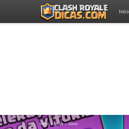
Iníc
Clash
Royale
Dicas
Início
Dicas
Guias