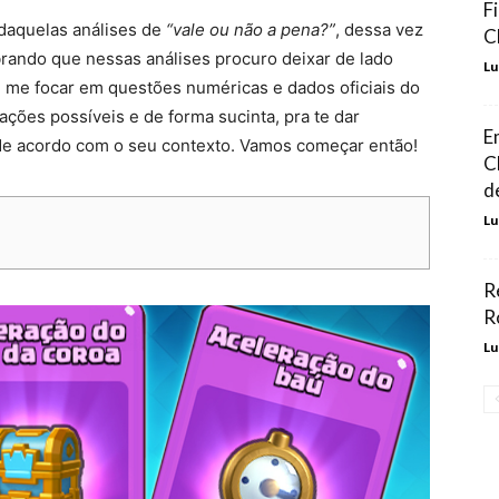
F
daquelas análises de
“vale ou não a pena?”
, dessa vez
C
rando que nessas análises procuro deixar de lado
Lu
 e me focar em questões numéricas e dados oficiais do
ções possíveis e de forma sucinta, pra te dar
E
de acordo com o seu contexto. Vamos começar então!
C
d
Lu
R
R
Lu