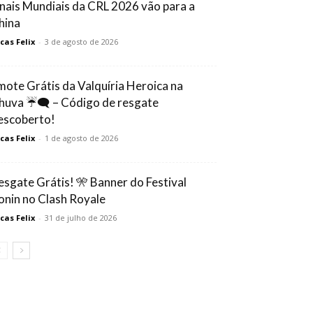
inais Mundiais da CRL 2026 vão para a
hina
cas Felix
-
3 de agosto de 2026
mote Grátis da Valquíria Heroica na
huva ☔🗨️ – Código de resgate
escoberto!
cas Felix
-
1 de agosto de 2026
esgate Grátis! 🎌 Banner do Festival
onin no Clash Royale
cas Felix
-
31 de julho de 2026