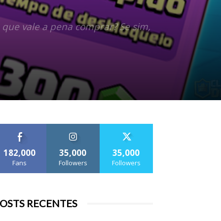
á que vale a pena comprar? Se sim,
182,000
35,000
35,000
Fans
Followers
Followers
OSTS RECENTES