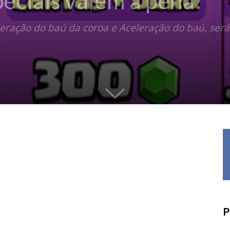
eciais valem a pena?
eleração do baú da coroa e Aceleração do baú, ser
P