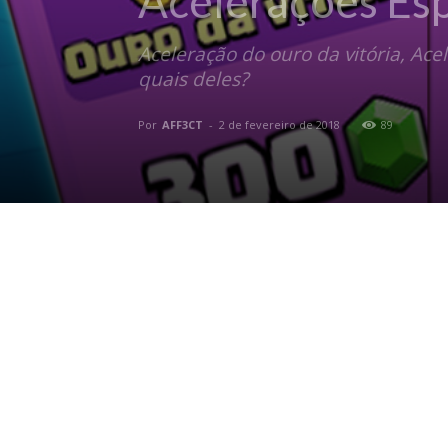
Acelerações Esp
Aceleração do ouro da vitória, Ac
quais deles?
Por
AFF3CT
-
2 de fevereiro de 2018
89