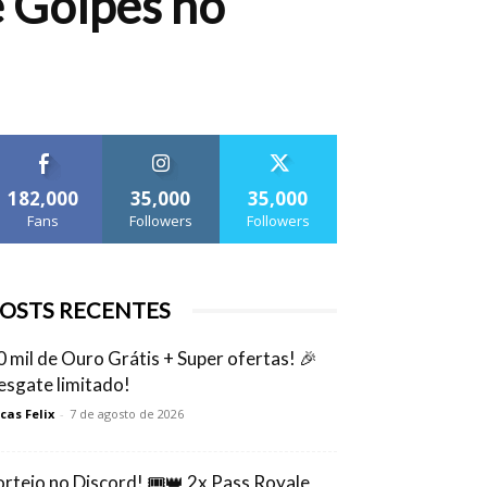
e Golpes no
182,000
35,000
35,000
Fans
Followers
Followers
OSTS RECENTES
0 mil de Ouro Grátis + Super ofertas! 🎉
esgate limitado!
cas Felix
-
7 de agosto de 2026
orteio no Discord! 🎟️👑 2x Pass Royale