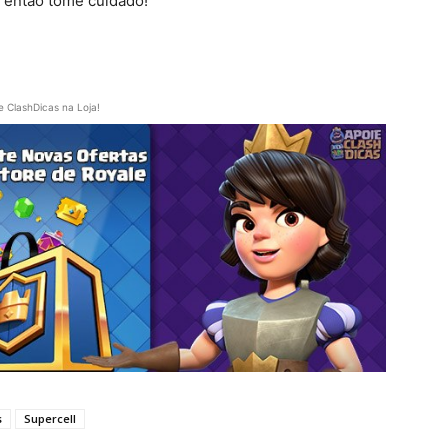
 então tome cuidado!
e ClashDicas na Loja!
s
Supercell