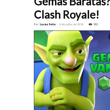
Gemas Baratas?!
Clash Royale!
Por
Lucas Felix
-
6 de julho de 2018
103