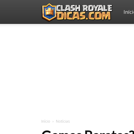
Iníc
Clash
Royale
Dicas
Início
Notícias