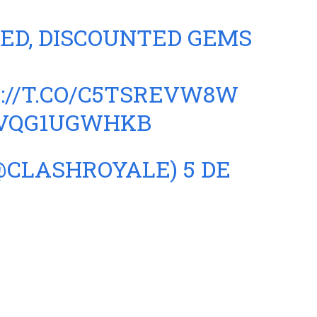
LED, DISCOUNTED GEMS
://T.CO/C5TSREVW8W
/VQG1UGWHKB
(@CLASHROYALE)
5 DE