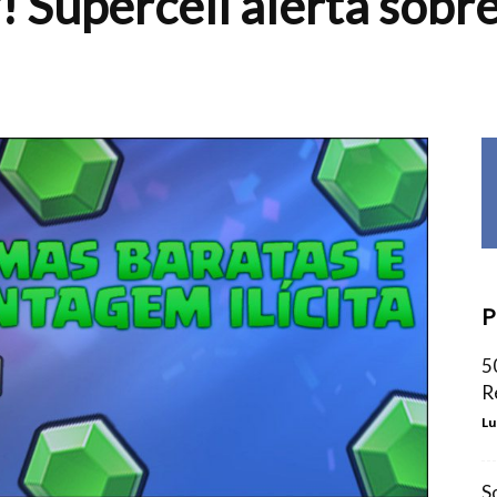
 Supercell alerta sobr
P
5
R
Lu
S