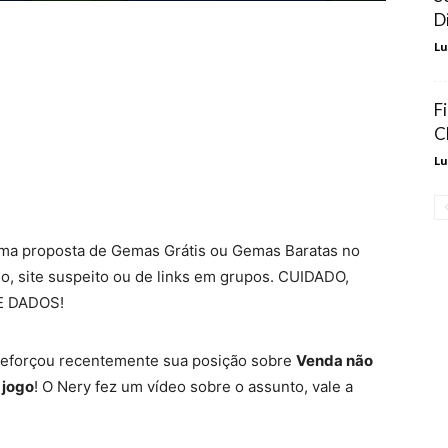
D
Lu
F
C
Lu
uma proposta de Gemas Grátis ou Gemas Baratas no
so, site suspeito ou de links em grupos. CUIDADO,
E DADOS!
l reforçou recentemente sua posição sobre
Venda não
 jogo
! O Nery fez um vídeo sobre o assunto, vale a