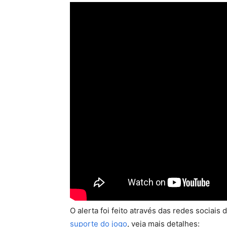
O alerta foi feito através das redes socia
suporte do jogo
, veja mais detalhes: