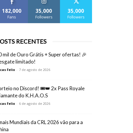
182,000
35,000
35,000
Fans
Followers
Followers
OSTS RECENTES
0 mil de Ouro Grátis + Super ofertas! 🎉
esgate limitado!
cas Felix
-
7 de agosto de 2026
orteio no Discord! 🎟️👑 2x Pass Royale
iamante do K.H.A.O.S
cas Felix
-
6 de agosto de 2026
inais Mundiais da CRL 2026 vão para a
hina