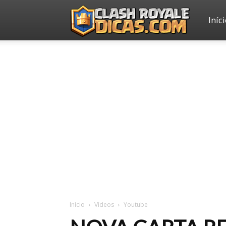
Iníc
Clash
Royale
Dicas
Início
Vídeos
Youtube