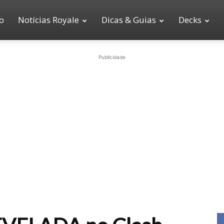
io
Notícias Royale
Dicas & Guias
Decks
Publicidade