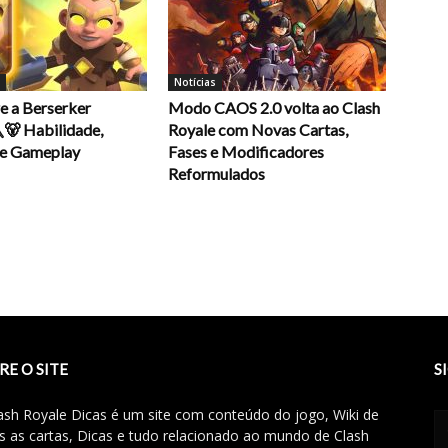
Notícias
e a Berserker
Modo CAOS 2.0 volta ao Clash
🐻 Habilidade,
Royale com Novas Cartas,
 e Gameplay
Fases e Modificadores
Reformulados
RE O SITE
S
ash Royale Dicas é um site com conteúdo do jogo, Wiki de
s as cartas, Dicas e tudo relacionado ao mundo de Clash