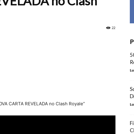
VELADA no Clash
22
P
5
R
Lu
S
D
“NOVA CARTA REVELADA no Clash Royale”
Lu
F
C