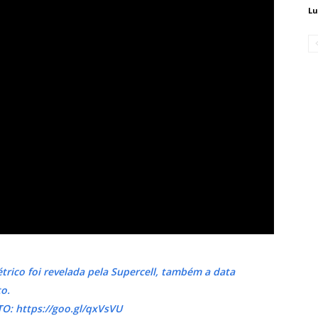
Lu
trico foi revelada pela Supercell, também a data
o.
 https://goo.gl/qxVsVU