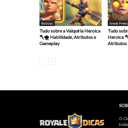
Notícias
Sneak Peeks
Tudo sobre a Valquíria Heroica
Tudo sobr
🪓🌪️ Habilidade, Atributos e
Heroica 
Gameplay
Atributos
SOB
O Cl
toda