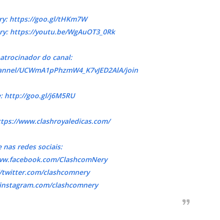
ry: https://goo.gl/tHKm7W
ry: https://youtu.be/WgAuOT3_0Rk
atrocinador do canal:
hannel/UCWmA1pPhzmW4_K7vJED2AlA/join
e: http://goo.gl/j6M5RU
ttps://www.clashroyaledicas.com/
 nas redes sociais:
www.facebook.com/ClashcomNery
//twitter.com/clashcomnery
//instagram.com/clashcomnery