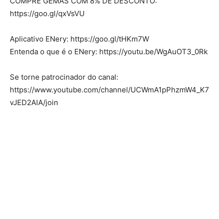
COMPRE GEMAS COM 8% DE DESCONTO:
https://goo.gl/qxVsVU
Aplicativo ENery: https://goo.gl/tHKm7W
Entenda o que é o ENery: https://youtu.be/WgAuOT3_0Rk
Se torne patrocinador do canal:
https://www.youtube.com/channel/UCWmA1pPhzmW4_K7
vJED2AlA/join