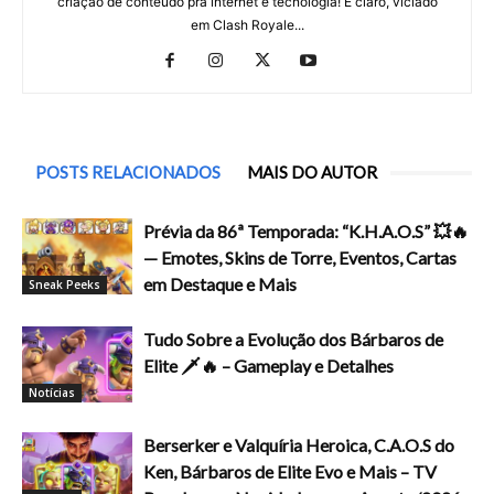
criação de conteúdo pra internet e tecnologia! E claro, viciado
em Clash Royale...
POSTS RELACIONADOS
MAIS DO AUTOR
Prévia da 86ª Temporada: “K.H.A.O.S” 💥🔥
— Emotes, Skins de Torre, Eventos, Cartas
em Destaque e Mais
Sneak Peeks
Tudo Sobre a Evolução dos Bárbaros de
Elite 🗡️🔥 – Gameplay e Detalhes
Notícias
Berserker e Valquíria Heroica, C.A.O.S do
Ken, Bárbaros de Elite Evo e Mais – TV