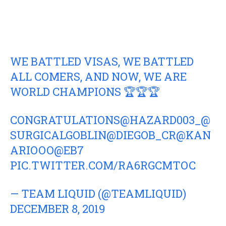
WE BATTLED VISAS, WE BATTLED
ALL COMERS, AND NOW, WE ARE
WORLD CHAMPIONS 🏆🏆🏆
CONGRATULATIONS
@HAZARD003_
@
SURGICALGOBLIN
@DIEGOB_CR
@KAN
ARIOOO
@EB7
PIC.TWITTER.COM/RA6RGCMTOC
— TEAM LIQUID (@TEAMLIQUID)
DECEMBER 8, 2019