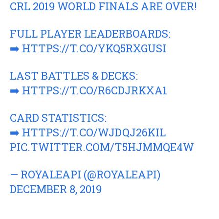
CRL 2019 WORLD FINALS ARE OVER!
FULL PLAYER LEADERBOARDS:
➡️
HTTPS://T.CO/YKQ5RXGUSI
LAST BATTLES & DECKS:
➡️
HTTPS://T.CO/R6CDJRKXA1
CARD STATISTICS:
➡️
HTTPS://T.CO/WJDQJ26KIL
PIC.TWITTER.COM/T5HJMMQE4W
— ROYALEAPI (@ROYALEAPI)
DECEMBER 8, 2019