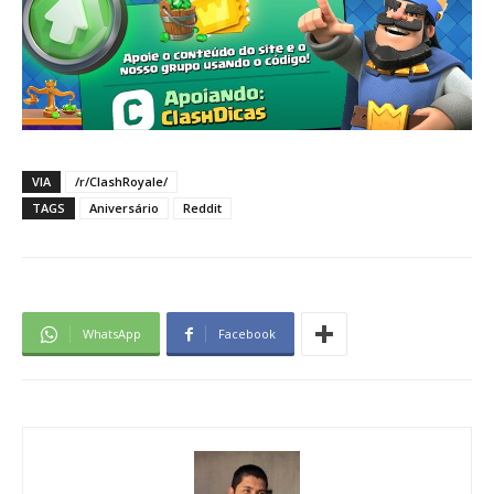
VIA
/r/ClashRoyale/
TAGS
Aniversário
Reddit
WhatsApp
Facebook