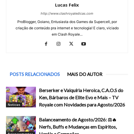
Lucas Felix
http://www.clashroyaledicas.com
ProBlogger, Goiano, Entusiasta dos Games da Supercell, por
criação de conteúdo pra internet e tecnologia! E claro, viciado
em Clash Royale...
POSTS RELACIONADOS
MAIS DO AUTOR
Berserker e Valquíria Heroica, C.A.O.S do
Ken, Bárbaros de Elite Evo e Mais – TV
Royale com Novidades para Agosto/2026
Notícias
Balanceamento de Agosto/2026: ⚖️🔥
Nerfs, Buffs e Mudanças em Espíritos,
Heróis e Campeões
Balanceamentos