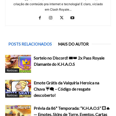
criação de conteúdo pra internet e tecnologia! E claro, viciado
em Clash Royale...
POSTS RELACIONADOS
MAIS DO AUTOR
Sorteio no Discord! 🎟️👑 2x Pass Royale
Diamante do K.H.A.O.S
Notícias
Emote Grátis da Valquíria Heroica na
Chuva ☔🗨️ – Código de resgate
descoberto!
Notícias
Prévia da 86ª Temporada: “K.H.A.O.S” 💥🔥
— Emotes, Skins de Torre, Eventos, Cartas