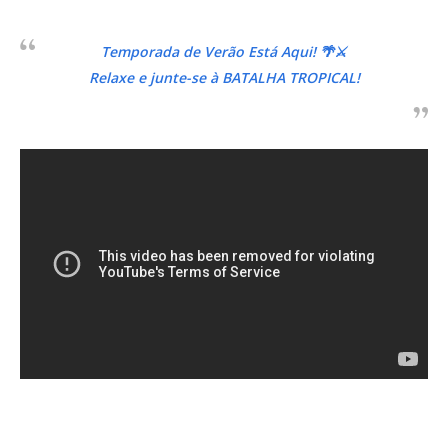
Temporada de Verão Está Aqui! 🌴⚔️
Relaxe e junte-se à BATALHA TROPICAL!