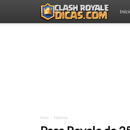
Iníc
Clash
Royale
Dicas
Início
Notícias