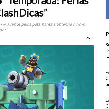
5ª Temporada: Férias
ClashDicas”
! 🕶️☀️ Avance pelos patamares e obtenha o novo
dor!
P
91
S
D
Lu
F
C
Lu
E
C