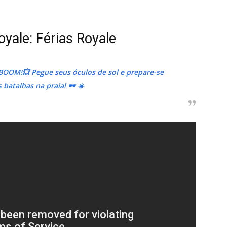
yale: Férias Royale
OOM!💥 Pegue seus óculos de sol e prepare-se
batalhas na praia! 🕶️ ☀️