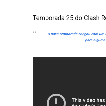
Temporada 25 do Clash Ro
A nova temporada chegou com um B
para algumas 