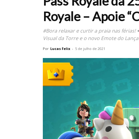
Pass Royale da 2
Royale – Apoie “
#Bora relaxar e curtir a praia nas férias
Visual da Torre e o novo Emote do Lança
Por
Lucas Felix
-
5 de julho de 2021