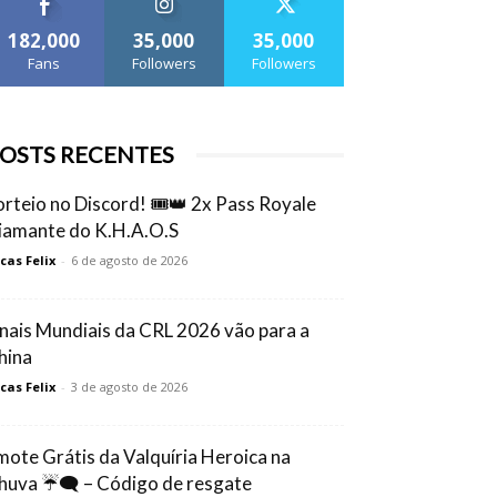
182,000
35,000
35,000
Fans
Followers
Followers
OSTS RECENTES
orteio no Discord! 🎟️👑 2x Pass Royale
iamante do K.H.A.O.S
cas Felix
-
6 de agosto de 2026
inais Mundiais da CRL 2026 vão para a
hina
cas Felix
-
3 de agosto de 2026
mote Grátis da Valquíria Heroica na
huva ☔🗨️ – Código de resgate