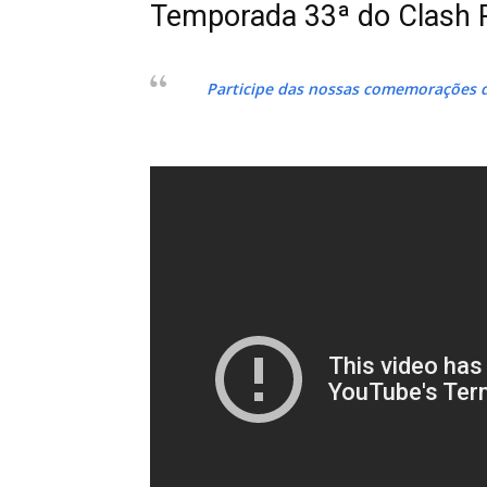
Temporada 33ª do Clash R
Participe das nossas comemorações d