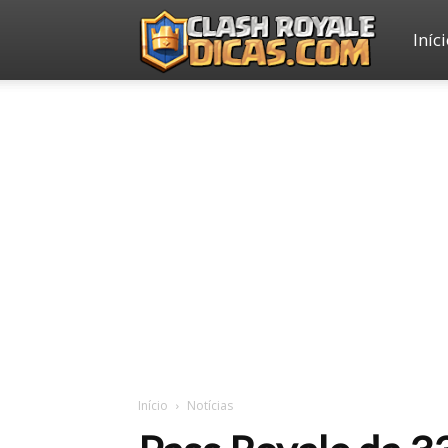
Iníc
Clash
Royale
Dicas
Início
Notícias