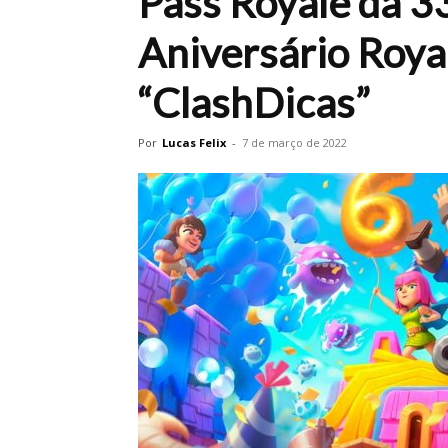
Pass Royale da 3
Aniversário Roya
“ClashDicas”
Por
Lucas Felix
-
7 de março de 2022