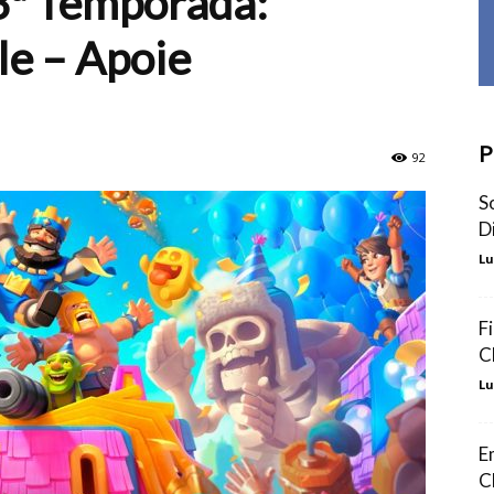
3ª Temporada:
le – Apoie
P
92
S
D
Lu
F
C
Lu
E
C