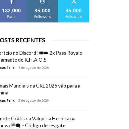
182,000
35,000
35,000
Fans
Followers
Followers
OSTS RECENTES
orteio no Discord! 🎟️👑 2x Pass Royale
iamante do K.H.A.O.S
cas Felix
-
6 de agosto de 2026
inais Mundiais da CRL 2026 vão para a
hina
cas Felix
-
3 de agosto de 2026
mote Grátis da Valquíria Heroica na
huva ☔🗨️ – Código de resgate