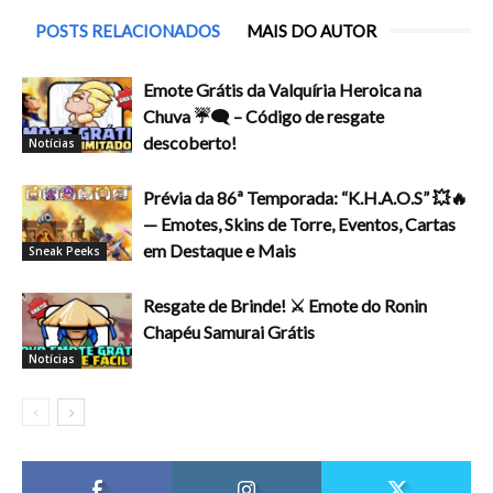
POSTS RELACIONADOS
MAIS DO AUTOR
Emote Grátis da Valquíria Heroica na
Chuva ☔🗨️ – Código de resgate
descoberto!
Notícias
Prévia da 86ª Temporada: “K.H.A.O.S” 💥🔥
— Emotes, Skins de Torre, Eventos, Cartas
em Destaque e Mais
Sneak Peeks
Resgate de Brinde! ⚔️ Emote do Ronin
Chapéu Samurai Grátis
Notícias