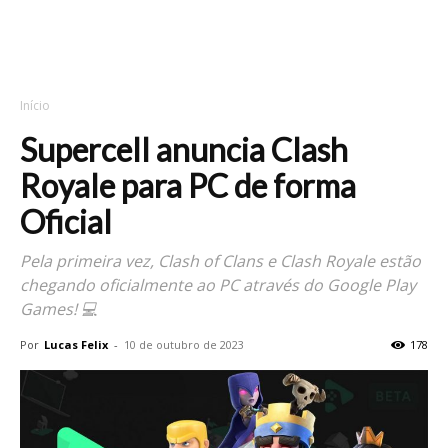
Início
Supercell anuncia Clash
Royale para PC de forma
Oficial
Pela primeira vez, Clash of Clans e Clash Royale estão
chegando oficialmente ao PC através do Google Play
Games! 💻
Por
Lucas Felix
-
10 de outubro de 2023
178