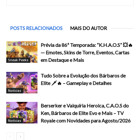
POSTS RELACIONADOS
MAIS DO AUTOR
Prévia da 86ª Temporada: “K.H.A.O.S” 💥🔥
— Emotes, Skins de Torre, Eventos, Cartas
em Destaque e Mais
Sneak Peeks
Tudo Sobre a Evolução dos Bárbaros de
Elite 🗡️🔥 – Gameplay e Detalhes
Notícias
Berserker e Valquíria Heroica, C.A.O.S do
Ken, Bárbaros de Elite Evo e Mais – TV
Royale com Novidades para Agosto/2026
Notícias