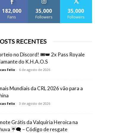
182,000
35,000
35,000
Fans
Followers
Followers
OSTS RECENTES
orteio no Discord! 🎟️👑 2x Pass Royale
iamante do K.H.A.O.S
cas Felix
-
6 de agosto de 2026
inais Mundiais da CRL 2026 vão para a
hina
cas Felix
-
3 de agosto de 2026
mote Grátis da Valquíria Heroica na
huva ☔🗨️ – Código de resgate