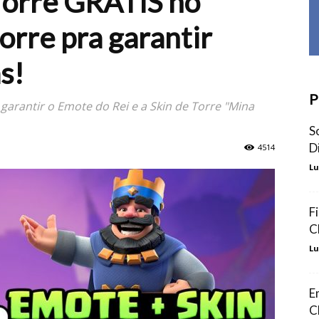
Torre GRÁTIS no
orre pra garantir
s!
P
arantir o Emote do Rei e a Skin de Torre "Mina
S
D
4514
Lu
F
C
Lu
E
C