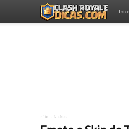
Iníc
Clash
Royale
Dicas
Início
Notícias