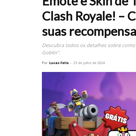
Emote e Skin de 
Clash Royale! – C
suas recompensa
Descubra todos os detalhes sobre como g
Goblin".
Por
Lucas Felix
-
25 de julho de 2024