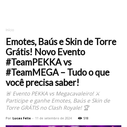
Início
Emotes, Baús e Skin de Torre
Grátis! Novo Evento
#TeamPEKKA vs
#TeamMEGA – Tudo o que
você precisa saber!
🚨 Evento PEKKA vs Megacavaleiro! ⚔️
Participe e ganhe Emotes, Baús e Skin de
Torre GRÁTIS no Clash Royale! 🏆
Por
Lucas Felix
-
11 de setembro de 2024
518