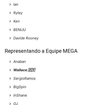
Ian
Ryley
Ken
BENIJU
Davide Rooney
Representando a Equipe MEGA
Anaban
Wallace 🇧🇷
SergioRamos
BigSpin
InShane
OJ