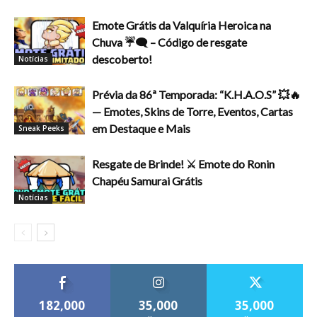
Emote Grátis da Valquíria Heroica na
Chuva ☔🗨️ – Código de resgate
descoberto!
Notícias
Prévia da 86ª Temporada: “K.H.A.O.S” 💥🔥
— Emotes, Skins de Torre, Eventos, Cartas
em Destaque e Mais
Sneak Peeks
Resgate de Brinde! ⚔️ Emote do Ronin
Chapéu Samurai Grátis
Notícias
182,000
35,000
35,000