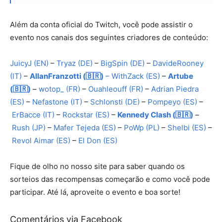
Além da conta oficial do Twitch, você pode assistir o
evento nos canais dos seguintes criadores de conteúdo:
JuicyJ (EN)
–
Tryaz (DE)
–
BigSpin (DE)
–
DavideRooney
(IT)
–
AllanFranzotti (🇧🇷)
–
WithZack (ES)
–
Artube
(🇧🇷)
–
wotop_ (FR)
–
Ouahleouff (FR)
–
Adrian Piedra
(ES)
–
Nefastone (IT)
–
Schlonsti (DE)
–
Pompeyo (ES)
–
ErBacce (IT)
–
Rockstar (ES)
–
Kennedy Clash (🇧🇷)
–
Rush (JP)
–
Mafer Tejeda (ES)
–
PoWp (PL)
–
Shelbi (ES)
–
Revol Aimar (ES)
–
El Don (ES)
Fique de olho no nosso site para saber quando os
sorteios das recompensas começarão e como você pode
participar. Até lá, aproveite o evento e boa sorte!
Comentários via Facebook