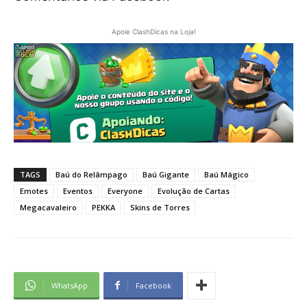
Apoie ClashDicas na Loja!
TAGS
Baú do Relâmpago
Baú Gigante
Baú Mágico
Emotes
Eventos
Everyone
Evolução de Cartas
Megacavaleiro
PEKKA
Skins de Torres
WhatsApp
Facebook