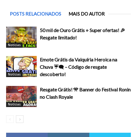
POSTS RELACIONADOS
MAIS DO AUTOR
50 mil de Ouro Grátis + Super ofertas! 🎉
Resgate limitado!
Notícias
Emote Grátis da Valquíria Heroica na
Chuva ☔🗨️ – Código de resgate
descoberto!
Notícias
Resgate Grátis! 🎌 Banner do Festival Ronin
no Clash Royale
Notícias