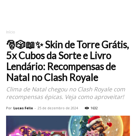
Início
🎅🎲📖✨ Skin de Torre Grátis,
5x Cubos da Sorte e Livro
Lendário: Recompensas de
Natal no Clash Royale
Clima de Natal chegou no Clash Royale com
recompensas épicas. Veja como aproveitar!
Por
Lucas Felix
-
25 de dezembro de 2024
1632