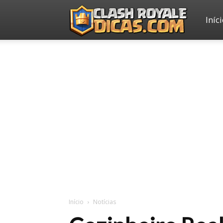
Iníc
Clash
Royale
Dicas
Início
Notícias