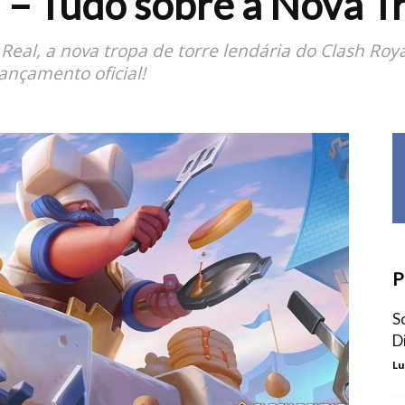
 – Tudo sobre a Nova T
eal, a nova tropa de torre lendária do Clash Royal
ançamento oficial!
P
S
D
Lu