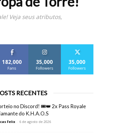
ropa de Torre!
e! Veja seus atributos,
182,000
35,000
35,000
Fans
Followers
Followers
OSTS RECENTES
orteio no Discord! 🎟️👑 2x Pass Royale
iamante do K.H.A.O.S
cas Felix
-
6 de agosto de 2026