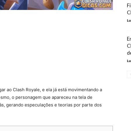
F
C
Lu
E
C
d
Lu
gar ao Clash Royale, e ela já está movimentando a
mesmo, o personagem que apareceu na tela de
ás, gerando especulações e teorias por parte dos