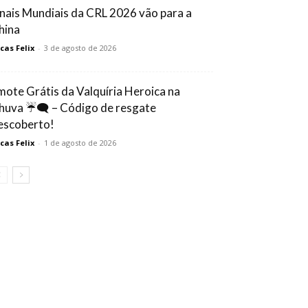
inais Mundiais da CRL 2026 vão para a
hina
cas Felix
-
3 de agosto de 2026
mote Grátis da Valquíria Heroica na
huva ☔🗨️ – Código de resgate
escoberto!
cas Felix
-
1 de agosto de 2026