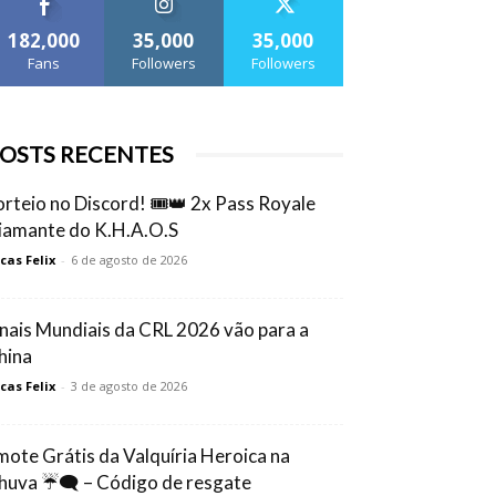
182,000
35,000
35,000
Fans
Followers
Followers
OSTS RECENTES
orteio no Discord! 🎟️👑 2x Pass Royale
iamante do K.H.A.O.S
cas Felix
-
6 de agosto de 2026
inais Mundiais da CRL 2026 vão para a
hina
cas Felix
-
3 de agosto de 2026
mote Grátis da Valquíria Heroica na
huva ☔🗨️ – Código de resgate