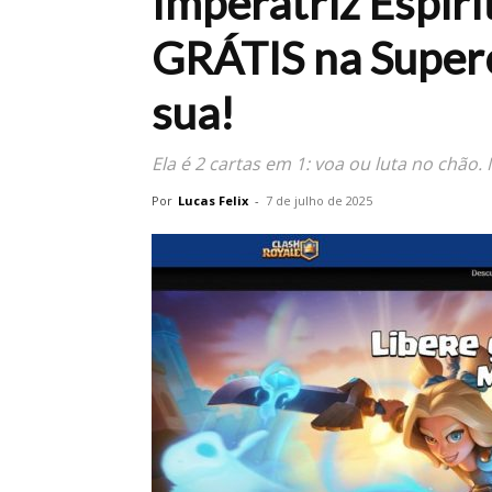
Imperatriz Espiri
GRÁTIS na Superc
sua!
Ela é 2 cartas em 1: voa ou luta no chão.
Por
Lucas Felix
-
7 de julho de 2025