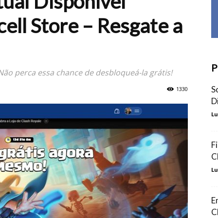
tual Disponível
ell Store – Resgate a
P
 Não perca essa chance de desbloqueá-la grátis!
S
1330
D
Lu
F
C
Lu
E
C