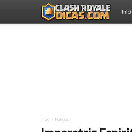
Iníc
Clash
Royale
Dicas
Início
Notícias