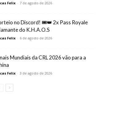
cas Felix
-
7 de agosto de 2026
orteio no Discord! 🎟️👑 2x Pass Royale
iamante do K.H.A.O.S
cas Felix
-
6 de agosto de 2026
inais Mundiais da CRL 2026 vão para a
hina
cas Felix
-
3 de agosto de 2026