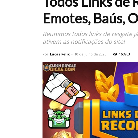
Todos Links de 
Emotes, Baús, O
Reunimos todos links de resgate j
ativem as notificações do site!
Por
Lucas Felix
-
10 de julho de 2025
160863