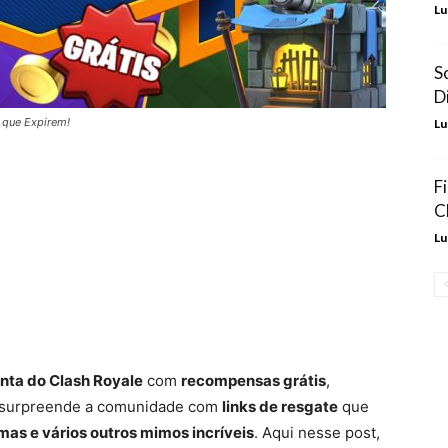
Lu
S
D
 que Expirem!
Lu
F
C
Lu
onta do Clash Royale
com
recompensas grátis
,
e surpreende a comunidade com
links de resgate
que
mas e vários outros mimos incríveis
. Aqui nesse post,