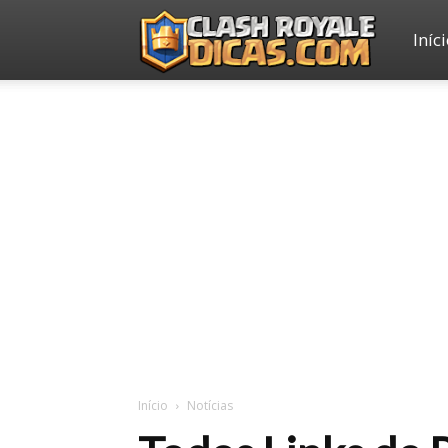
Iníc
Clash
Royale
Dicas
Início
Notícias