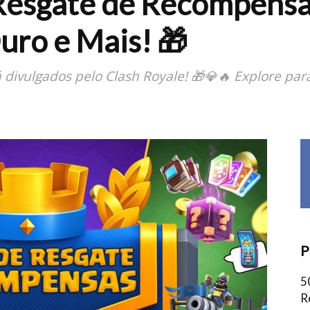
Resgate de Recompensa:
uro e Mais! 🎁
á divulgados pelo Clash Royale! 🎁💎🔥 Explore pa
P
5
R