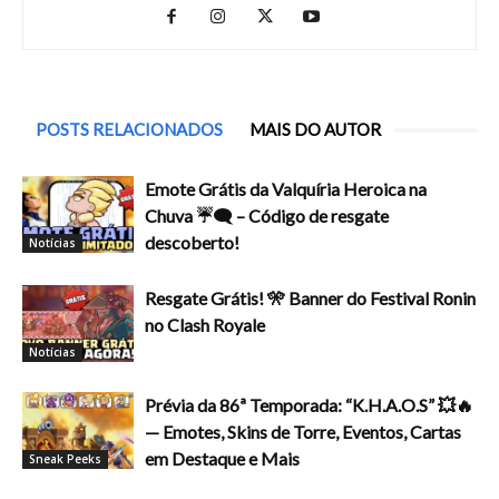
POSTS RELACIONADOS
MAIS DO AUTOR
Emote Grátis da Valquíria Heroica na
Chuva ☔🗨️ – Código de resgate
descoberto!
Notícias
Resgate Grátis! 🎌 Banner do Festival Ronin
no Clash Royale
Notícias
Prévia da 86ª Temporada: “K.H.A.O.S” 💥🔥
— Emotes, Skins de Torre, Eventos, Cartas
em Destaque e Mais
Sneak Peeks