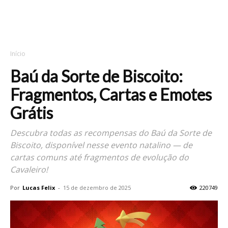
Início
Baú da Sorte de Biscoito:
Fragmentos, Cartas e Emotes
Grátis
Descubra todas as recompensas do Baú da Sorte de
Biscoito, disponível nesse evento natalino — de
cartas comuns até fragmentos de evolução do
Cavaleiro!
Por
Lucas Felix
-
15 de dezembro de 2025
220749