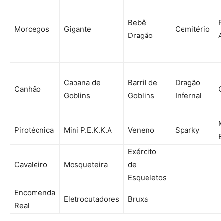
Bebê
Morcegos
Gigante
Cemitério
Dragão
Cabana de
Barril de
Dragão
Canhão
Goblins
Goblins
Infernal
Pirotécnica
Mini P.E.K.K.A
Veneno
Sparky
Exército
Cavaleiro
Mosqueteira
de
Esqueletos
Encomenda
Eletrocutadores
Bruxa
Real