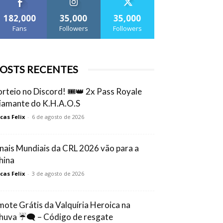
182,000
35,000
35,000
Fans
Followers
Followers
OSTS RECENTES
orteio no Discord! 🎟️👑 2x Pass Royale
iamante do K.H.A.O.S
cas Felix
-
6 de agosto de 2026
inais Mundiais da CRL 2026 vão para a
hina
cas Felix
-
3 de agosto de 2026
mote Grátis da Valquíria Heroica na
huva ☔🗨️ – Código de resgate