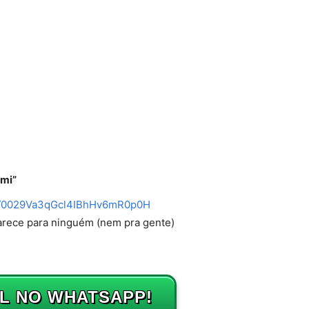
imi”
l/0029Va3qGcl4IBhHv6mR0p0H
arece para ninguém (nem pra gente)
L NO WHATSAPP!