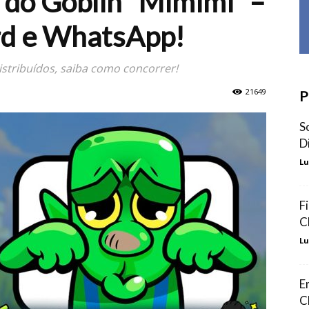
 do Goblin “Mimimi” –
rd e WhatsApp!
stribuídos, saiba como concorrer!
21649
P
S
D
Lu
F
C
Lu
E
C