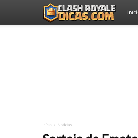
Iníc
Clash
Royale
Dicas
Início
Notícias