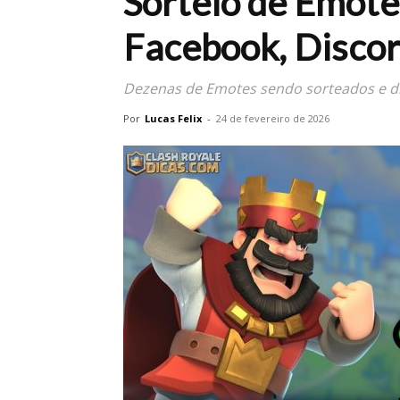
Sorteio de Emote
Facebook, Disco
Dezenas de Emotes sendo sorteados e di
Por
Lucas Felix
-
24 de fevereiro de 2026