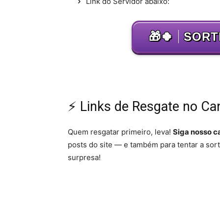
Link do Servidor abaixo:
🎁🍀
SORT
⚡ Links de Resgate no C
Quem resgatar primeiro, leva!
Siga nosso c
posts do site — e também para tentar a sort
surpresa!