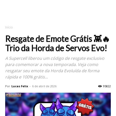
Início
Resgate de Emote Grátis 👾🔥
Trio da Horda de Servos Evo!
A Supercell liberou um código de resgate exclusivo
para comemorar a nova temporada. Veja como
resgatar seu emote da Horda Evoluída de forma
rápida e 100% grátis...
Por
Lucas Felix
-
6 de abril de 2026
95822