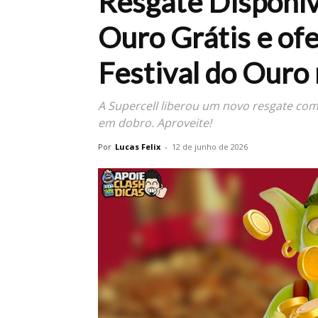
Resgate Disponív
Ouro Grátis e of
Festival do Ouro 
A Supercell liberou um novo resgate com 
em dobro. Aproveite!
Por
Lucas Felix
-
12 de junho de 2026