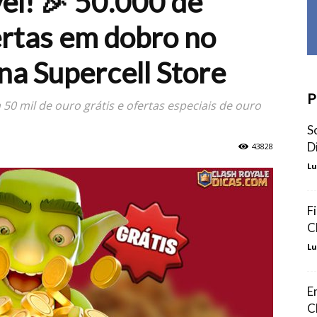
el! 🎉 50.000 de
ertas em dobro no
na Supercell Store
P
50 mil de ouro grátis e ofertas especiais de ouro
S
D
43828
Lu
F
C
Lu
E
C