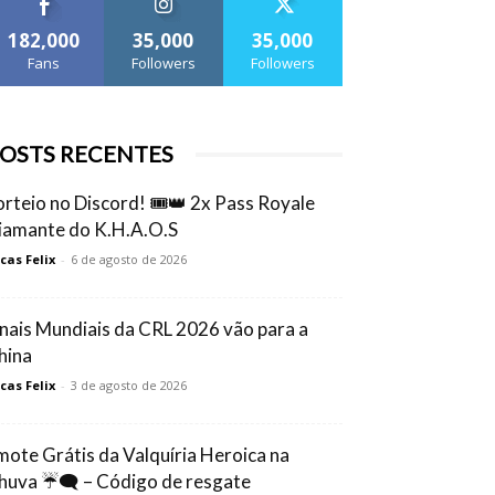
182,000
35,000
35,000
Fans
Followers
Followers
OSTS RECENTES
orteio no Discord! 🎟️👑 2x Pass Royale
iamante do K.H.A.O.S
cas Felix
-
6 de agosto de 2026
inais Mundiais da CRL 2026 vão para a
hina
cas Felix
-
3 de agosto de 2026
mote Grátis da Valquíria Heroica na
huva ☔🗨️ – Código de resgate