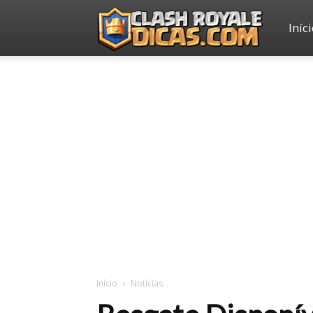
Iníc
Clash
Royale
Dicas
Início
Notícias