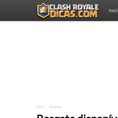
Iníc
Clash
Royale
Dicas
Início
Notícias