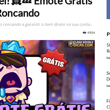
el! 👸💤 Emote Grátis
 Roncando
roncando e garantir o item direto na sua conta...
47024
P
5
R
Lu
S
D
Lu
F
C