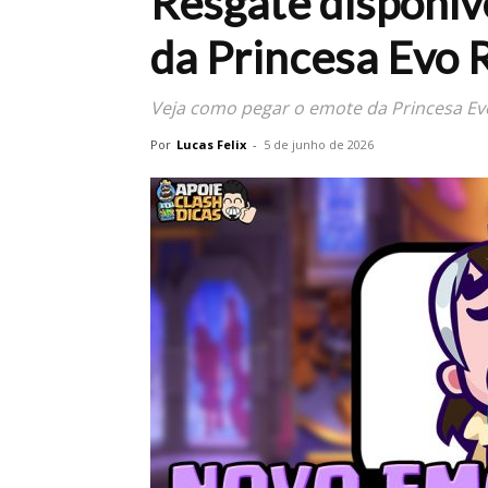
Resgate disponív
da Princesa Evo
Veja como pegar o emote da Princesa Evo 
Por
Lucas Felix
-
5 de junho de 2026