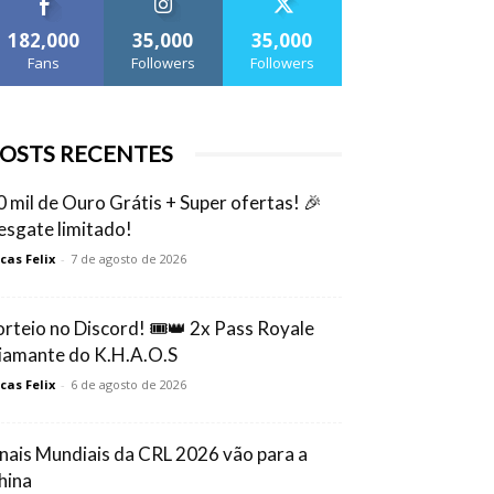
182,000
35,000
35,000
Fans
Followers
Followers
OSTS RECENTES
0 mil de Ouro Grátis + Super ofertas! 🎉
esgate limitado!
cas Felix
-
7 de agosto de 2026
orteio no Discord! 🎟️👑 2x Pass Royale
iamante do K.H.A.O.S
cas Felix
-
6 de agosto de 2026
inais Mundiais da CRL 2026 vão para a
hina