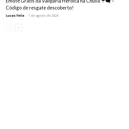
Emote Grátis da Valquíria Heroica na Chuva ☔🗨️ –
Código de resgate descoberto!
Lucas Felix
-
1 de agosto de 2026