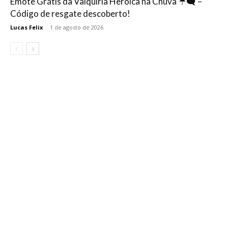
Emote Grátis da Valquíria Heroica na Chuva ☔🗨️ –
Código de resgate descoberto!
Lucas Felix
-
1 de agosto de 2026