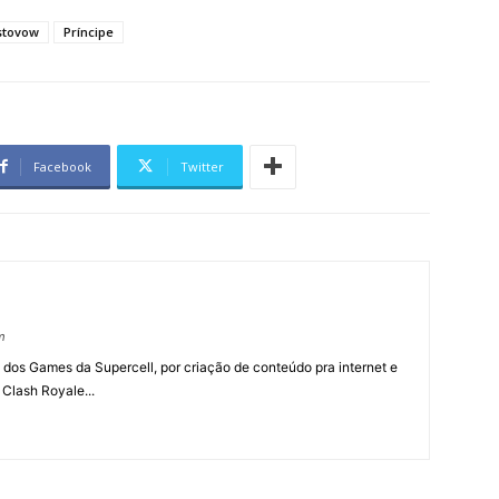
stovow
Príncipe
Facebook
Twitter
m
 dos Games da Supercell, por criação de conteúdo pra internet e
 Clash Royale...