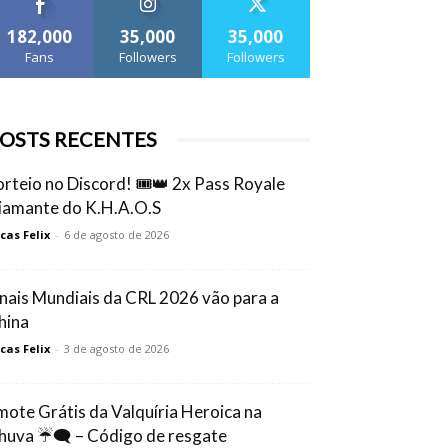
182,000
35,000
35,000
Fans
Followers
Followers
OSTS RECENTES
orteio no Discord! 🎟️👑 2x Pass Royale
iamante do K.H.A.O.S
cas Felix
-
6 de agosto de 2026
inais Mundiais da CRL 2026 vão para a
hina
cas Felix
-
3 de agosto de 2026
mote Grátis da Valquíria Heroica na
huva ☔🗨️ – Código de resgate