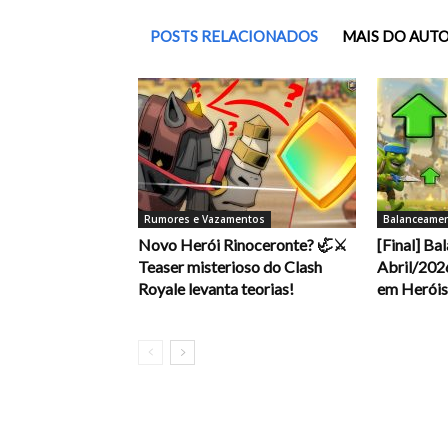
POSTS RELACIONADOS
MAIS DO AUT
Rumores e Vazamentos
Balanceame
Novo Herói Rinoceronte? 🦏⚔️
[Final] B
Teaser misterioso do Clash
Abril/202
Royale levanta teorias!
em Heróis