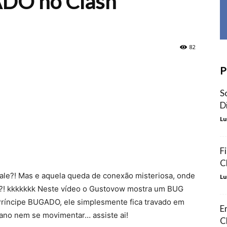
ADO no Clash
82
P
S
D
Lu
F
C
le?! Mas e aquela queda de conexão misteriosa, onde
Lu
asa?! kkkkkkk Neste vídeo o Gustovow mostra um BUG
 Príncipe BUGADO,
ele simplesmente fica travado em
E
ano nem se movimentar… assiste ai!
C