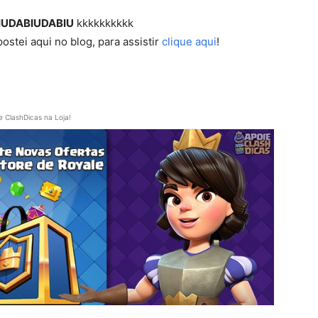
UDABIUDABIU
kkkkkkkkkk
stei aqui no blog, para assistir
clique aqui
!
e ClashDicas na Loja!