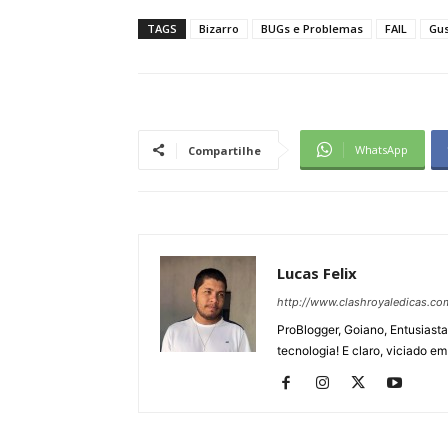
TAGS
Bizarro
BUGs e Problemas
FAIL
Gu
WhatsApp
Compartilhe
Lucas Felix
http://www.clashroyaledicas.co
ProBlogger, Goiano, Entusiasta
tecnologia! E claro, viciado em