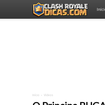
Iníc
Clash
Royale
Dicas
Início
Vídeos