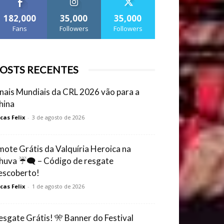
182,000
35,000
35,000
Fans
Followers
Followers
OSTS RECENTES
inais Mundiais da CRL 2026 vão para a
hina
cas Felix
-
3 de agosto de 2026
mote Grátis da Valquíria Heroica na
huva ☔🗨️ – Código de resgate
escoberto!
cas Felix
-
1 de agosto de 2026
esgate Grátis! 🎌 Banner do Festival