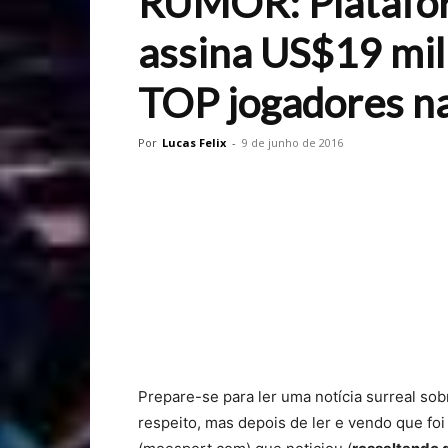
RUMOR: Platafor
assina US$19 mi
TOP jogadores n
Por
Lucas Felix
-
9 de junho de 2016
Prepare-se para ler uma notícia surreal sobr
respeito, mas depois de ler e vendo que fo