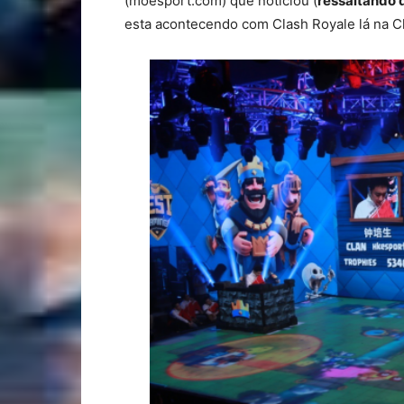
(moesport.com) que noticiou (
ressaltando 
esta acontecendo com Clash Royale lá na C