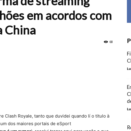
ma de streaming
lhões em acordos com
a China
P
68
F
C
Lu
E
C
d
Lu
e Clash Royale, tanto que duvidei quando lí o titulo à
i um dos maiores portais de eSport
R