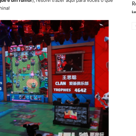
que é um rumor
), resolvi trazer aqui para vocês o que
R
hina!
Lu