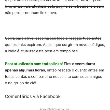
live, então vale atualizar esta página com frequência para
não perder nenhum link novo.
Corra para a live, escolha seu lado e resgate tudo antes
que os links expirem. Assim que surgirem novos códigos,
a ideia é atualizar este post em tempo real.
Post atualizado com todos links!
Eles
devem durar
apenas algumas horas
, então resgate o quanto antes em
todas contas e compartilhe nosso site com seus amigos
e no grupo do clã!
Comentários via Facebook
Apoie ClashDicas na Loja!