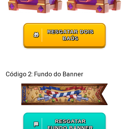
RESGATAR DOIS
🎁
BAÚS
Código 2: Fundo do Banner
RESGATAR
🏁
FUNDO BANNER