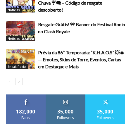
Chuva ☔🗨️ – Código de resgate
descoberto!
Notícias
Resgate Grátis! 🎌 Banner do Festival Ronin
no Clash Royale
Notícias
Prévia da 86ª Temporada: “K.H.A.O.S” 💥🔥
— Emotes, Skins de Torre, Eventos, Cartas
em Destaque e Mais
Sneak Peeks
182,000
35,000
35,000
Fans
Followers
Followers