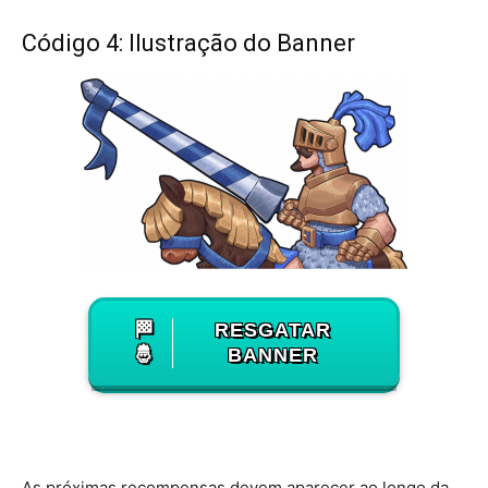
Código 4: Ilustração do Banner
🏁
RESGATAR
🤴
BANNER
As próximas recompensas devem aparecer ao longo da