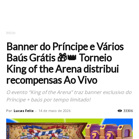
Início
Banner do Príncipe e Vários
Baús Grátis 🎁👑 Torneio
King of the Arena distribui
recompensas Ao Vivo
O evento “King of the Arena” traz banner exclusivo do
Príncipe + baús por tempo limitado!
Por
Lucas Felix
-
14 de maio de 2026
33306