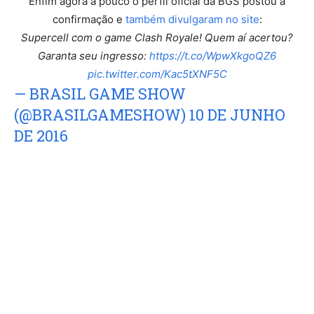
Enfim agora a pouco o perfil oficial da BGS postou a
confirmação e
também divulgaram no site
:
Supercell com o game Clash Royale! Quem aí acertou?
Garanta seu ingresso:
https://t.co/WpwXkgoQZ6
pic.twitter.com/Kac5tXNF5C
— BRASIL GAME SHOW
(@BRASILGAMESHOW)
10 DE JUNHO
DE 2016