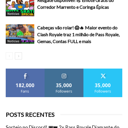
Resgate disponível! 💪 Emote Grátis do
Corredor Marrento e Coringa Épicas
Notícias
Cabeças vão rolar! 😱🔥 Maior evento do
Clash Royale traz 1 milhão de Pass Royale,
Gemas, Contas FULL e mais
Notícias
182,000
35,000
35,000
Fans
Followers
Followers
POSTS RECENTES
Sorteio no Discord! 🎟️👑 2x Pass Royale Diamante do