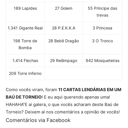
189 Lapides
27 Golem
55 Príncipe das
trevas
1.341 Gigante Real
28 P.E.K.K.A
3 Princesa
198 Torre de
28 Bebê Dragão
3 O Tronco
Bomba
1.414 Flechas
29 Relâmpago
942 Mosqueteiras
209 Torre Inferno
Como vocês viram, foram
11 CARTAS LENDÁRIAS EM UM
BAÚ DE TORNEIO
! E eu aqui querendo apenas uma!
HAHAHA”E ai galera, o que vocês acharam deste Baú de
Torneio? Deixem aí nos comentários a opinião de vocês!
Comentários via Facebook