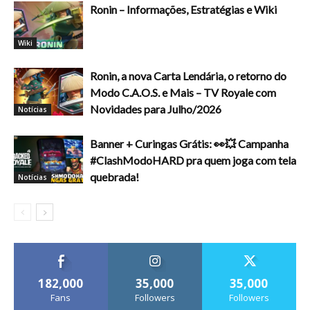
Ronin – Informações, Estratégias e Wiki
Wiki
Ronin, a nova Carta Lendária, o retorno do
Modo C.A.O.S. e Mais – TV Royale com
Novidades para Julho/2026
Notícias
Banner + Curingas Grátis: 👀💥 Campanha
#ClashModoHARD pra quem joga com tela
quebrada!
Notícias
182,000
35,000
35,000
Fans
Followers
Followers