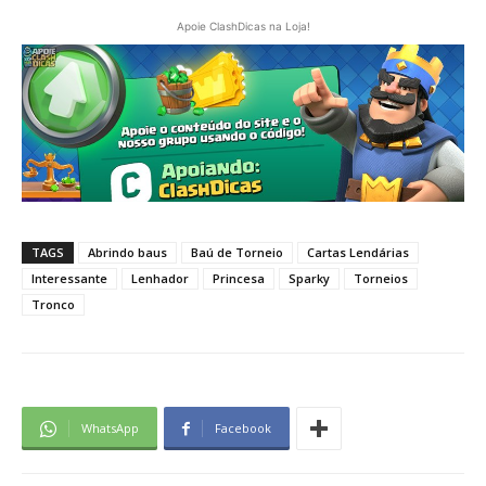
Apoie ClashDicas na Loja!
TAGS
Abrindo baus
Baú de Torneio
Cartas Lendárias
Interessante
Lenhador
Princesa
Sparky
Torneios
Tronco
WhatsApp
Facebook