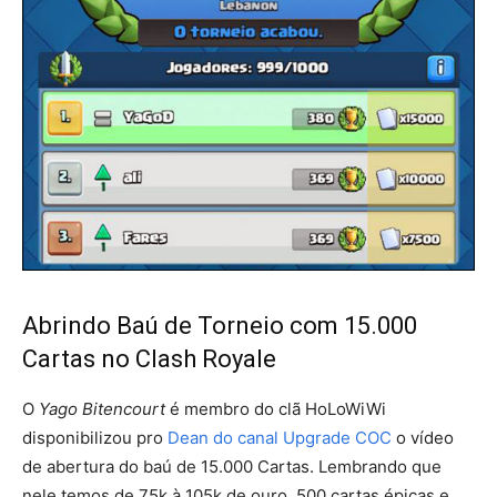
Abrindo Baú de Torneio com 15.000
Cartas no Clash Royale
O
Yago Bitencourt
é membro do clã HoLoWiWi
disponibilizou pro
Dean do canal Upgrade COC
o vídeo
de abertura do baú de 15.000 Cartas. Lembrando que
nele temos de 75k à 105k de ouro, 500 cartas épicas e