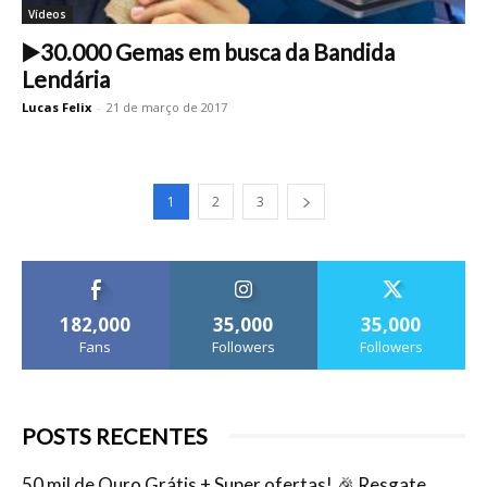
Vídeos
▶️30.000 Gemas em busca da Bandida
Lendária
Lucas Felix
-
21 de março de 2017
1
2
3
182,000
35,000
35,000
Fans
Followers
Followers
POSTS RECENTES
50 mil de Ouro Grátis + Super ofertas! 🎉 Resgate