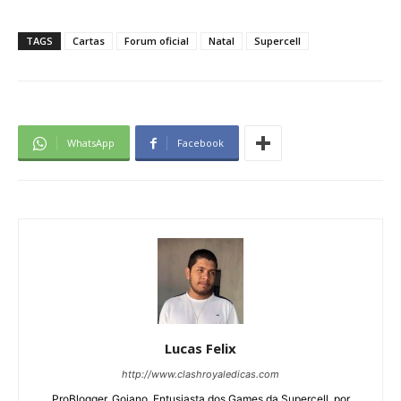
TAGS
Cartas
Forum oficial
Natal
Supercell
WhatsApp
Facebook
Lucas Felix
http://www.clashroyaledicas.com
ProBlogger, Goiano, Entusiasta dos Games da Supercell, por