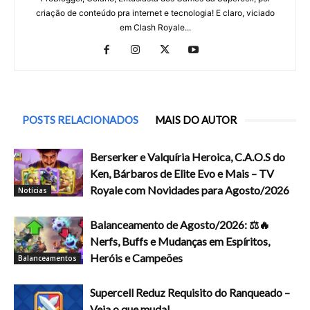
criação de conteúdo pra internet e tecnologia! E claro, viciado
em Clash Royale...
POSTS RELACIONADOS
MAIS DO AUTOR
Berserker e Valquíria Heroica, C.A.O.S do
Ken, Bárbaros de Elite Evo e Mais – TV
Royale com Novidades para Agosto/2026
Notícias
Balanceamento de Agosto/2026: ⚖️🔥
Nerfs, Buffs e Mudanças em Espíritos,
Heróis e Campeões
Balanceamentos
Supercell Reduz Requisito do Ranqueado –
Veja o que muda!