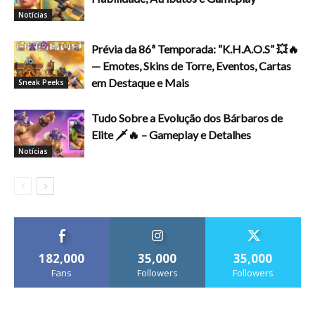
Notícias
Prévia da 86ª Temporada: “K.H.A.O.S” 💥🔥
— Emotes, Skins de Torre, Eventos, Cartas
em Destaque e Mais
Sneak Peeks
Tudo Sobre a Evolução dos Bárbaros de
Elite 🗡️🔥 – Gameplay e Detalhes
Notícias
182,000
35,000
35,000
Fans
Followers
Followers