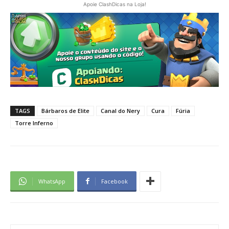
Apoie ClashDicas na Loja!
TAGS
Bárbaros de Elite
Canal do Nery
Cura
Fúria
Torre Inferno
WhatsApp
Facebook