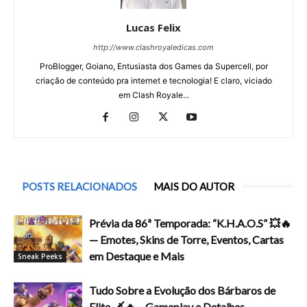
Lucas Felix
http://www.clashroyaledicas.com
ProBlogger, Goiano, Entusiasta dos Games da Supercell, por
criação de conteúdo pra internet e tecnologia! E claro, viciado
em Clash Royale...
POSTS RELACIONADOS
MAIS DO AUTOR
Prévia da 86ª Temporada: “K.H.A.O.S” 💥🔥
— Emotes, Skins de Torre, Eventos, Cartas
em Destaque e Mais
Sneak Peeks
Tudo Sobre a Evolução dos Bárbaros de
Elite 🗡️🔥 – Gameplay e Detalhes