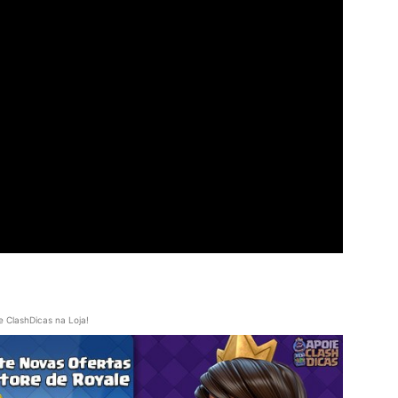
e ClashDicas na Loja!