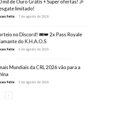
0 mil de Ouro Grátis + Super ofertas! 🎉
esgate limitado!
cas Felix
-
7 de agosto de 2026
orteio no Discord! 🎟️👑 2x Pass Royale
iamante do K.H.A.O.S
cas Felix
-
6 de agosto de 2026
inais Mundiais da CRL 2026 vão para a
hina
cas Felix
-
3 de agosto de 2026