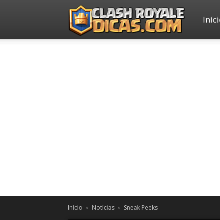
Iníc
Clash
Royale
Dicas
Início
Notícias
Sneak Peeks