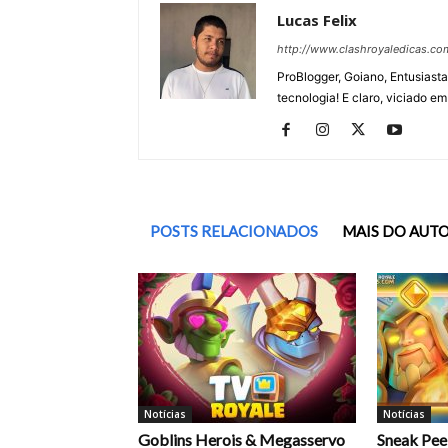
Lucas Felix
http://www.clashroyaledicas.co
ProBlogger, Goiano, Entusiasta
tecnologia! E claro, viciado em
POSTS RELACIONADOS
MAIS DO AUT
Notícias
Notícias
Goblins Herois & Megasservo
Sneak Pee