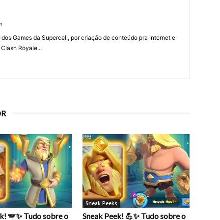
m
 dos Games da Supercell, por criação de conteúdo pra internet e
 Clash Royale...
OR
Sneak Peeks
k! 🪽✨ Tudo sobre o
Sneak Peek! 💪✨ Tudo sobre o