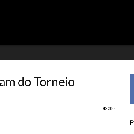
eam do Torneio
3844
P