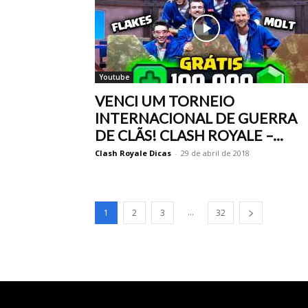
Youtube
VENCI UM TORNEIO
INTERNACIONAL DE GUERRA
DE CLÃS! CLASH ROYALE –...
Clash Royale Dicas
-
29 de abril de 2018
...
1
2
3
32