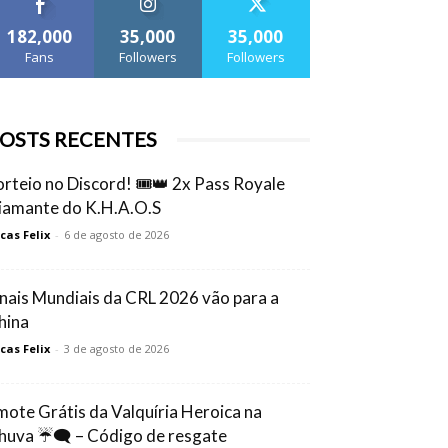
182,000
35,000
35,000
Fans
Followers
Followers
OSTS RECENTES
orteio no Discord! 🎟️👑 2x Pass Royale
iamante do K.H.A.O.S
cas Felix
-
6 de agosto de 2026
inais Mundiais da CRL 2026 vão para a
hina
cas Felix
-
3 de agosto de 2026
mote Grátis da Valquíria Heroica na
huva ☔🗨️ – Código de resgate