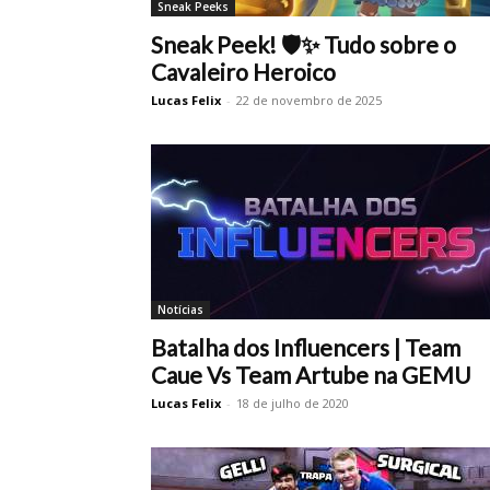
Sneak Peeks
Sneak Peek! 🛡️✨ Tudo sobre o
Cavaleiro Heroico
Lucas Felix
-
22 de novembro de 2025
Notícias
Batalha dos Influencers | Team
Caue Vs Team Artube na GEMU
Lucas Felix
-
18 de julho de 2020