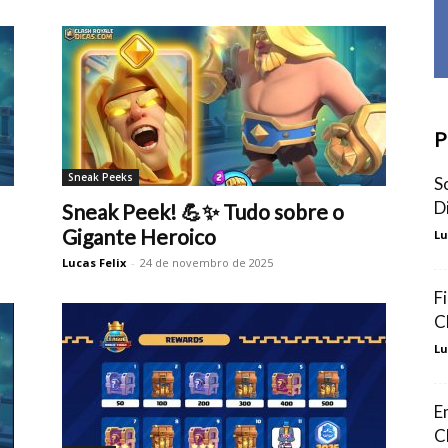
P
Sneak Peeks
S
D
Sneak Peek! 💪✨ Tudo sobre o
Gigante Heroico
Lu
Lucas Felix
-
24 de novembro de 2025
F
C
Lu
E
C