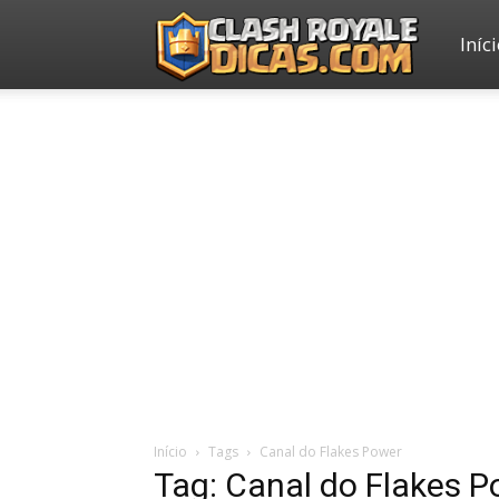
Iníc
Clash
Royale
Dicas
Início
Tags
Canal do Flakes Power
Tag: Canal do Flakes 